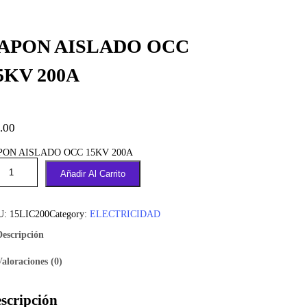
APON AISLADO OCC
5KV 200A
.00
PON AISLADO OCC 15KV 200A
Añadir Al Carrito
U:
15LIC200
Category:
ELECTRICIDAD
Descripción
Valoraciones (0)
scripción