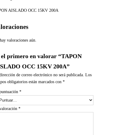
PON AISLADO OCC 15KV 200A
loraciones
hay valoraciones aún.
 el primero en valorar “TAPON
ISLADO OCC 15KV 200A”
dirección de correo electrónico no será publicada.
Los
pos obligatorios están marcados con
*
puntuación
*
valoración
*