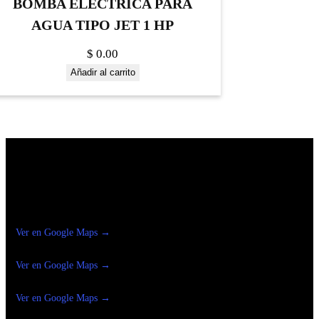
BOMBA ELECTRICA PARA
AGUA TIPO JET 1 HP
$
0.00
Añadir al carrito
Construrama Ferretería Reforma
Ver en Google Maps →
Ferreteria
Reforma Suc.Madero
Ver en Google Maps →
Ferreteria
Reforma suc. Loreto
Ver en Google Maps →