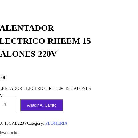
ALENTADOR
LECTRICO RHEEM 15
ALONES 220V
.00
LENTADOR ELECTRICO RHEEM 15 GALONES
0V
Añadir Al Carrito
U:
15GAL220V
Category:
PLOMERIA
Descripción