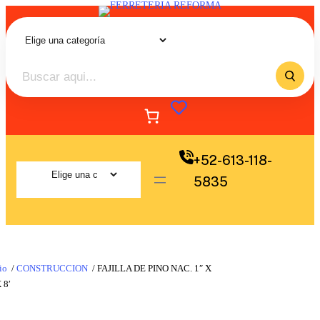
+52-613-118-
5835
io
/
CONSTRUCCION
/ FAJILLA DE PINO NAC. 1″ X
 8′