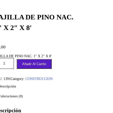
AJILLA DE PINO NAC.
″ X 2″ X 8′
.00
ILLA DE PINO NAC. 1″ X 2″ X 8′
Añadir Al Carrito
U:
1391
Category:
CONSTRUCCION
Descripción
Valoraciones (0)
scripción