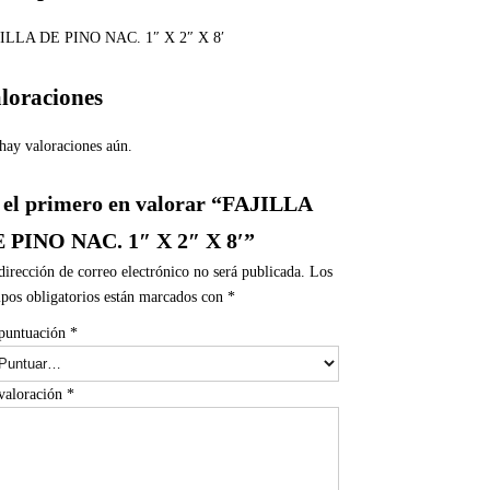
ILLA DE PINO NAC. 1″ X 2″ X 8′
loraciones
hay valoraciones aún.
 el primero en valorar “FAJILLA
 PINO NAC. 1″ X 2″ X 8′”
dirección de correo electrónico no será publicada.
Los
pos obligatorios están marcados con
*
puntuación
*
valoración
*