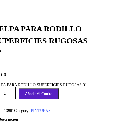
ELPA PARA RODILLO
UPERFICIES RUGOSAS
″
.00
LPA PARA RODILLO SUPERFICIES RUGOSAS 9″
Añadir Al Carrito
U:
13901
Category:
PINTURAS
Descripción