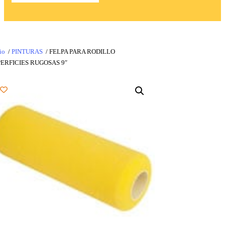
io
/
PINTURAS
/ FELPA PARA RODILLO
ERFICIES RUGOSAS 9″