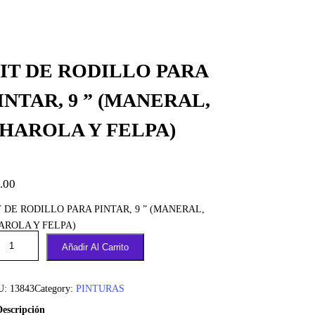
IT DE RODILLO PARA
INTAR, 9 ” (MANERAL,
HAROLA Y FELPA)
.00
T DE RODILLO PARA PINTAR, 9 ” (MANERAL,
AROLA Y FELPA)
Añadir Al Carrito
U:
13843
Category:
PINTURAS
Descripción