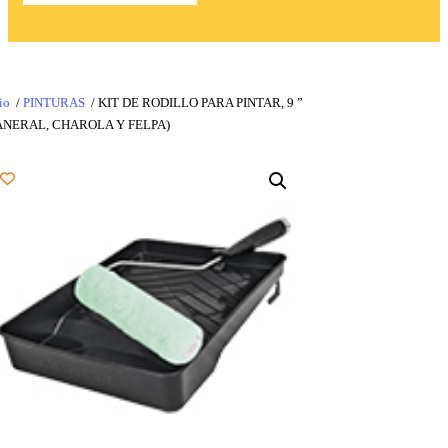
io
/
PINTURAS
/ KIT DE RODILLO PARA PINTAR, 9 ”
ANERAL, CHAROLA Y FELPA)