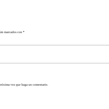
H
I
D
R
O
N
E
U
stán marcados con
*
M
A
T
I
C
A
H
I
D
R
-
1
/
 próxima vez que haga un comentario.
2
X
5
0
c
a
n