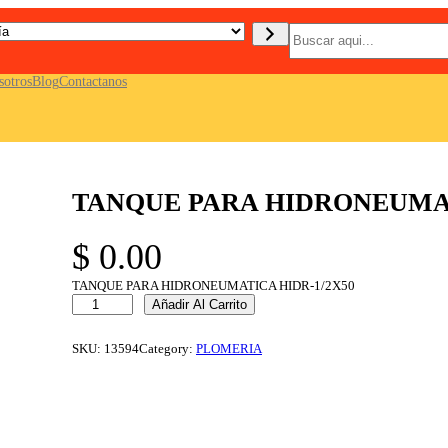
B
u
s
c
sotros
Blog
Contactanos
a
r
TANQUE PARA HIDRONEUMAT
$
0.00
TANQUE PARA HIDRONEUMATICA HIDR-1/2X50
T
Añadir Al Carrito
A
N
Q
SKU:
13594
Category:
PLOMERIA
U
E
P
A
R
A