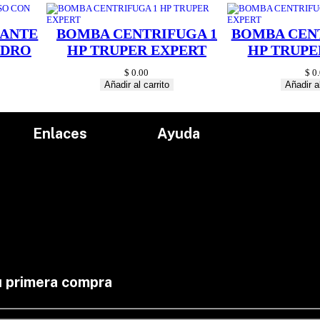
t
i
ANTE
BOMBA CENTRIFUGA 1
BOMBA CENT
d
a
ADRO
HP TRUPER EXPERT
HP TRUPE
d
$
0.00
$
0.
Añadir al carrito
Añadir al
Enlaces
Ayuda
Inicio
Políticas de devolución
Productos
Políticas de envío
Proyectos
Aviso de privacidad
marcas
Términos y condiciones
Contacto
u primera compra