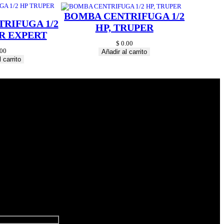
BOMBA CENTRIFUGA 1/2
RIFUGA 1/2
HP, TRUPER
R EXPERT
$
0.00
00
Añadir al carrito
 carrito
© 2024 Hardware
Shop . All Rights
Reserved