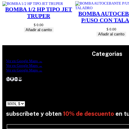
BOMBA 1/2 HP TIPO JET
BOMBA AUTOCEB
TRUPER
P/USO CON TAL
$
0.00
$
0.00
Añadir al carrito
Añadir al carrito
Categorias
Construrama Ferretería Reforma
Ver en Google Maps →
Ferreteria Reforma Suc.Madero
Ver en Google Maps →
Ferreteria Reforma suc. Loreto
Herramientas
Ver en Google Maps →
Electricidad
Plomeria
Construcción
Pinturas
Jardin
subscribete y obten
10% de descuento
en t