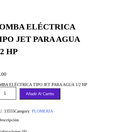
OMBA ELÉCTRICA
IPO JET PARA AGUA
/2 HP
.00
MBA ELÉCTRICA TIPO JET PARA AGUA 1/2 HP
Añadir Al Carrito
U:
13555
Category:
PLOMERIA
Descripción
Valoraciones (0)