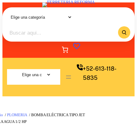
+52-613-118-
5835
io
/
PLOMERIA
/ BOMBA ELÉCTRICA TIPO JET
A AGUA 1/2 HP