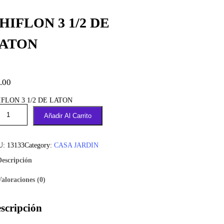
HIFLON 3 1/2 DE
ATON
.00
IFLON 3 1/2 DE LATON
Añadir Al Carrito
U:
13133
Category:
CASA JARDIN
Descripción
Valoraciones (0)
scripción