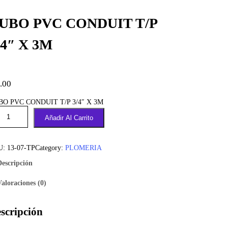
UBO PVC CONDUIT T/P
/4″ X 3M
.00
BO PVC CONDUIT T/P 3/4″ X 3M
Añadir Al Carrito
U:
13-07-TP
Category:
PLOMERIA
Descripción
Valoraciones (0)
scripción