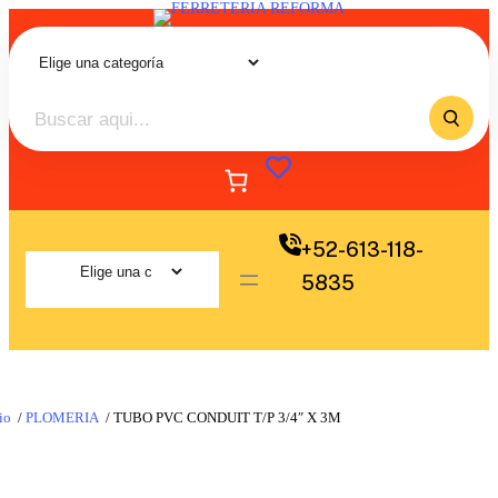
+52-613-118-
5835
io
/
PLOMERIA
/ TUBO PVC CONDUIT T/P 3/4″ X 3M