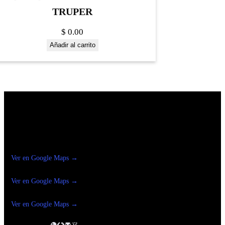
TRUPER
$
0.00
Añadir al carrito
Construrama Ferretería Reforma
Ver en Google Maps →
Ferreteria
Reforma Suc.Madero
Ver en Google Maps →
Ferreteria
Reforma suc. Loreto
Ver en Google Maps →