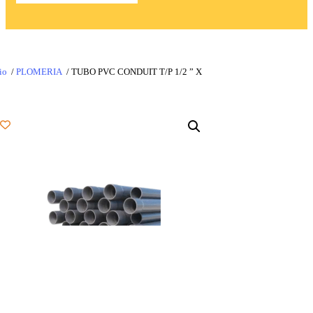
io
/
PLOMERIA
/ TUBO PVC CONDUIT T/P 1/2 ” X