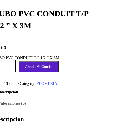
UBO PVC CONDUIT T/P
/2 ” X 3M
.00
BO PVC CONDUIT T/P 1/2 ” X 3M
Añadir Al Carrito
U:
13-05-TP
Category:
PLOMERIA
Descripción
Valoraciones (0)
scripción