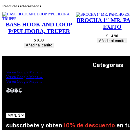
Productos relacionados
BROCHA 1″ MR. 
BASE HOOK AND LOOP
EXITO
P/PULIDORA, TRUPER
$
14.96
$
0.00
Añadir al carrito
Añadir al carrito
Categorias
Construrama Ferretería Reforma
Ver en Google Maps →
Ferreteria Reforma Suc.Madero
Ver en Google Maps →
Ferreteria Reforma suc. Loreto
Herramientas
Ver en Google Maps →
Electricidad
Plomeria
Construcción
Pinturas
Jardin
subscribete y obten
10% de descuento
en t