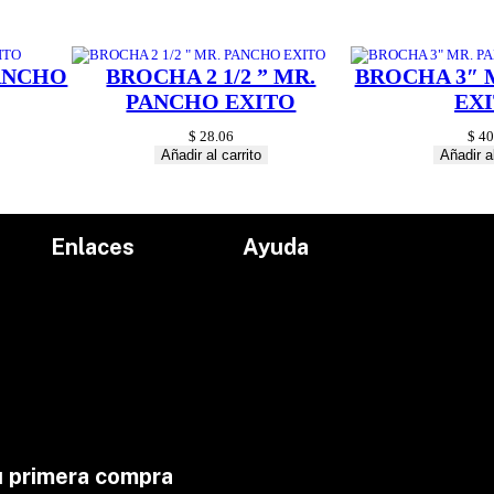
PANCHO
BROCHA 2 1/2 ” MR.
BROCHA 3″ 
PANCHO EXITO
EX
$
28.06
$
40
Añadir al carrito
Añadir al
Enlaces
Ayuda
Inicio
Políticas de devolución
Productos
Políticas de envío
Proyectos
Aviso de privacidad
marcas
Términos y condiciones
Contacto
u primera compra