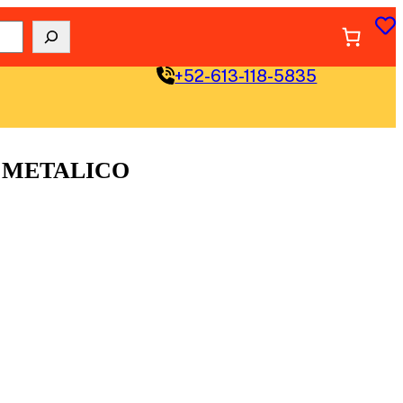
+52-613-118-5835
 METALICO