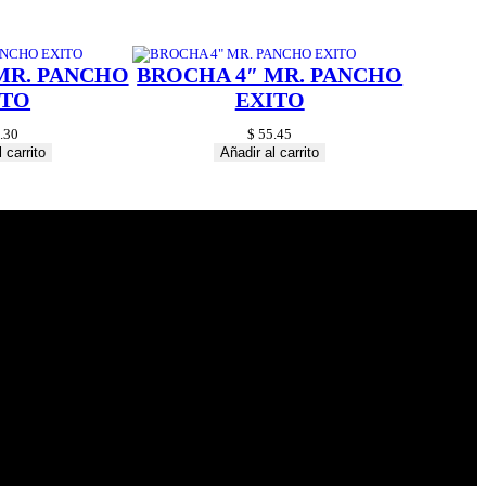
MR. PANCHO
BROCHA 4″ MR. PANCHO
ITO
EXITO
.30
$
55.45
 carrito
Añadir al carrito
© 2024 Hardware
Shop . All Rights
Reserved