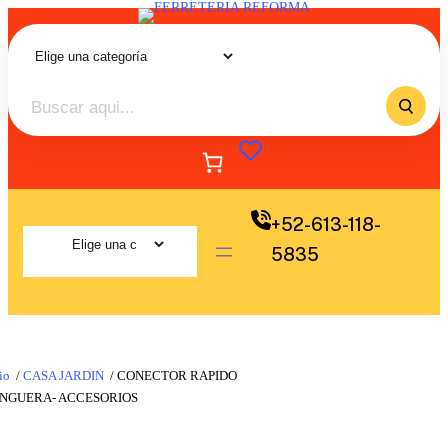
+52-613-118-
5835
io
/
CASA JARDIN
/ CONECTOR RAPIDO
NGUERA- ACCESORIOS