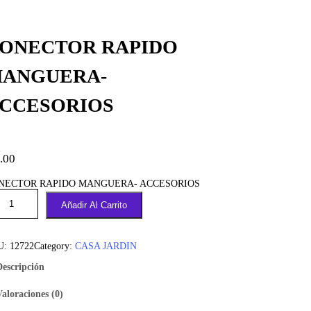
ONECTOR RAPIDO
ANGUERA-
CCESORIOS
.00
NECTOR RAPIDO MANGUERA- ACCESORIOS
Añadir Al Carrito
U:
12722
Category:
CASA JARDIN
Descripción
Valoraciones (0)