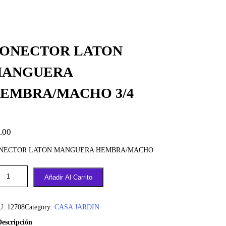
ONECTOR LATON
ANGUERA
EMBRA/MACHO 3/4
.00
NECTOR LATON MANGUERA HEMBRA/MACHO
Añadir Al Carrito
U:
12708
Category:
CASA JARDIN
Descripción