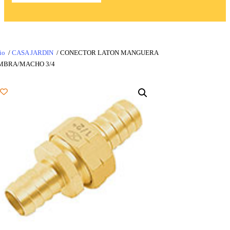
io
/
CASA JARDIN
/ CONECTOR LATON MANGUERA
MBRA/MACHO 3/4