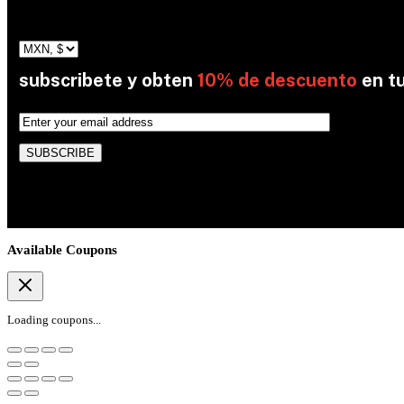
subscribete y obten
10% de descuento
en t
By subscribing, you’re accepted the our Policy
Available Coupons
Loading coupons...