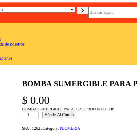
B
u
s
c
a
r
u
da de nosotros
actanos
BOMBA SUMERGIBLE PARA 
$
0.00
BOMBA SUMERGIBLE PARA POZO PROFUNDO 1HP
B
Añadir Al Carrito
O
M
B
SKU:
12625
Category:
PLOMERIA
A