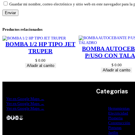
Guardar mi nombre, correo electrónico y sitio web en este navegador para la
Productos relacionados
BOMBA 1/2 HP TIPO JET
BOMBA AUTOCEB
TRUPER
P/USO CON TAL
$
0.00
$
0.00
Añadir al carrito
Añadir al carrito
Categorias
Construrama Ferretería Reforma
Ver en Google Maps →
Ferreteria Reforma Suc.Madero
Ver en Google Maps →
Ferreteria Reforma suc. Loreto
Ver en Google Maps →
Herramientas
Electricidad
Plomeria
Construcción
Pinturas
Jardin