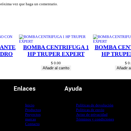
P
 próxima vez que haga un comentario.
c
a
n
t
i
d
a
d
ANTE
BOMBA CENTRIFUGA 1
BOMBA CENT
ADRO
HP TRUPER EXPERT
HP TRUPE
$
0.00
$
0.
Añadir al carrito
Añadir al
Enlaces
Ayuda
Inicio
Políticas de devolución
Productos
Políticas de envío
Proyectos
Aviso de privacidad
marcas
Términos y condiciones
Contacto