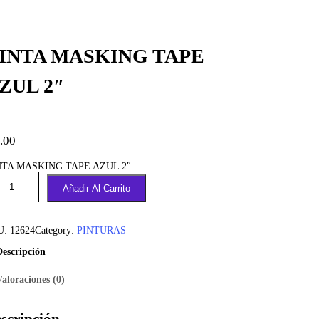
INTA MASKING TAPE
ZUL 2″
.00
NTA MASKING TAPE AZUL 2″
Añadir Al Carrito
U:
12624
Category:
PINTURAS
Descripción
Valoraciones (0)