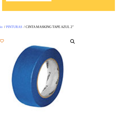
io
/
PINTURAS
/ CINTA MASKING TAPE AZUL 2″