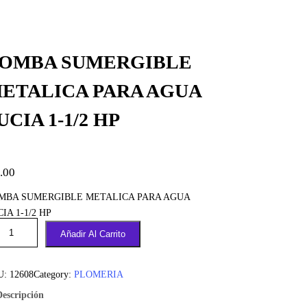
OMBA SUMERGIBLE
ETALICA PARA AGUA
UCIA 1-1/2 HP
.00
MBA SUMERGIBLE METALICA PARA AGUA
IA 1-1/2 HP
Añadir Al Carrito
U:
12608
Category:
PLOMERIA
Descripción