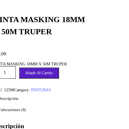
INTA MASKING 18MM
 50M TRUPER
.00
NTA MASKING 18MM X 50M TRUPER
Añadir Al Carrito
U:
12590
Category:
PINTURAS
Descripción
Valoraciones (0)
scripción