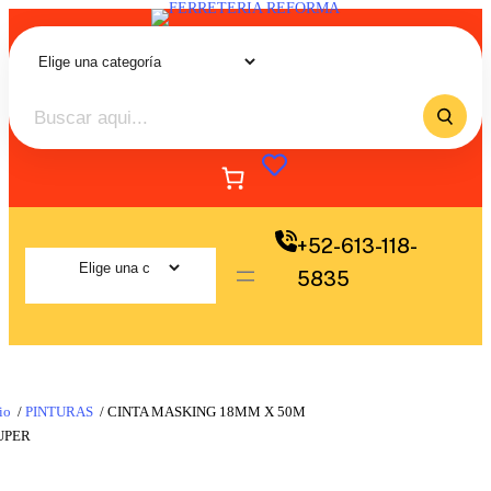
+52-613-118-
5835
io
/
PINTURAS
/ CINTA MASKING 18MM X 50M
UPER