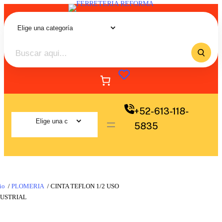
+52-613-118-
5835
io
/
PLOMERIA
/ CINTA TEFLON 1/2 USO
DUSTRIAL