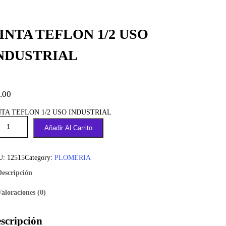
INTA TEFLON 1/2 USO
NDUSTRIAL
.00
NTA TEFLON 1/2 USO INDUSTRIAL
Añadir Al Carrito
U:
12515
Category:
PLOMERIA
Descripción
Valoraciones (0)
scripción