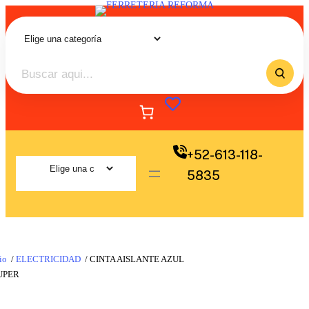
+52-613-118-
5835
io
/
ELECTRICIDAD
/ CINTA AISLANTE AZUL
UPER