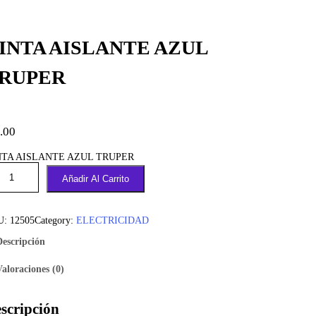
INTA AISLANTE AZUL
RUPER
.00
NTA AISLANTE AZUL TRUPER
Añadir Al Carrito
U:
12505
Category:
ELECTRICIDAD
Descripción
Valoraciones (0)
scripción