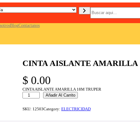
B
u
s
c
sotros
Blog
Contactanos
a
r
CINTA AISLANTE AMARILLA
$
0.00
CINTA AISLANTE AMARILLA 18M TRUPER
C
Añadir Al Carrito
I
N
T
SKU:
12503
Category:
ELECTRICIDAD
A
A
I
S
L
A