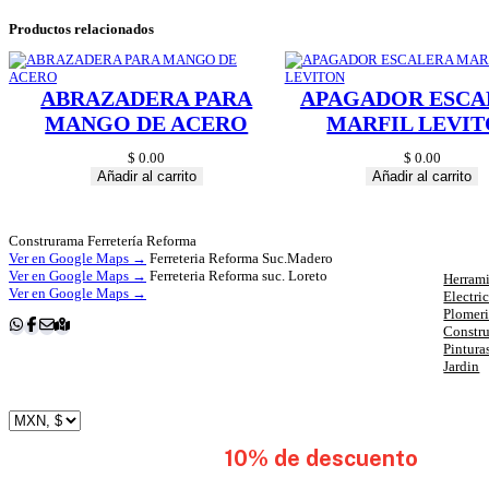
Productos relacionados
ABRAZADERA PARA
APAGADOR ESCA
MANGO DE ACERO
MARFIL LEVI
$
0.00
$
0.00
Añadir al carrito
Añadir al carrito
Cat
Construrama Ferretería Reforma
Ver en Google Maps →
Ferreteria Reforma Suc.Madero
Ver en Google Maps →
Ferreteria Reforma suc. Loreto
Herrami
Ver en Google Maps →
Electri
Plomer
Constr
Pintura
Jardin
subscribete y obten
10% de descuento
en tu 