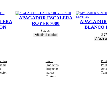
APAGADOR ESCALERA
LERA
APAGADOR
ROYER 7000
TON
BLANCO 
$
37.21
$
27
Añadir al carrito
Añadir al
egorias
Enlaces
Ay
entas
Inicio
Polí
cidad
Productos
Polí
ia
Proyectos
Avis
ucción
marcas
Térm
s
Contacto
primera compra