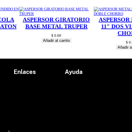
d
COLA
ASPERSOR GIRATORIO
ASPERSOR
 LATON
BASE METAL TRUPER
11″ DOS V
CHO
$
0.00
Añadir al carrito
$
0.
Añadir al
Enlaces
Ayuda
Inicio
Políticas de devolución
Productos
Políticas de envío
Proyectos
Aviso de privacidad
marcas
Términos y condiciones
Contacto