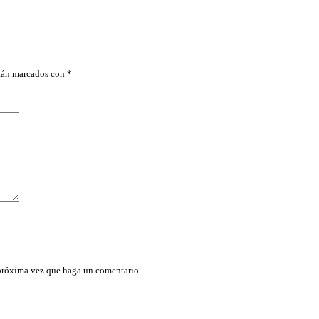
G
U
E
R
A
D
stán marcados con
*
E
J
A
R
D
I
N
5
/
8
M
A
C
H
O
c
a
 próxima vez que haga un comentario.
n
t
i
d
a