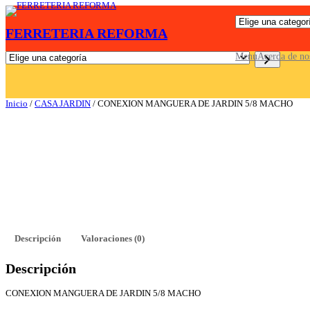
Saltar
E
al
FERRETERIA REFORMA
l
contenido
i
g
E
Menu
Acerda de no
e
l
u
i
n
g
a
e
Inicio
/
CASA JARDIN
/ CONEXION MANGUERA DE JARDIN 5/8 MACHO
c
u
a
n
t
a
e
c
g
a
o
t
r
e
í
g
a
o
r
í
a
Descripción
Valoraciones (0)
Descripción
CONEXION MANGUERA DE JARDIN 5/8 MACHO