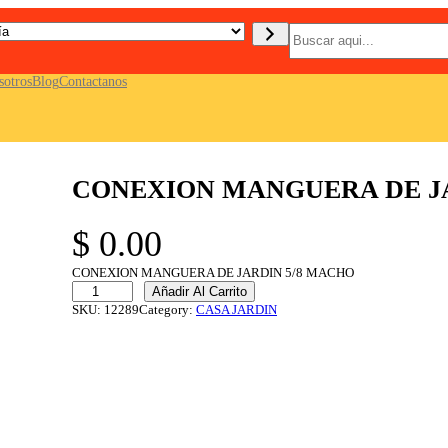
B
u
s
c
sotros
Blog
Contactanos
a
r
CONEXION MANGUERA DE J
$
0.00
CONEXION MANGUERA DE JARDIN 5/8 MACHO
C
Añadir Al Carrito
O
SKU:
12289
Category:
CASA JARDIN
N
E
X
I
O
N
M
A
N