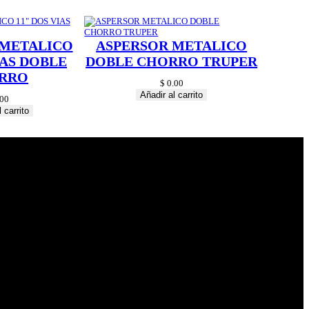
 METALICO
ASPERSOR METALICO
IAS DOBLE
DOBLE CHORRO TRUPER
RRO
$
0.00
Añadir al carrito
00
 carrito
© 2024 Hardware
Shop . All Rights
Reserved