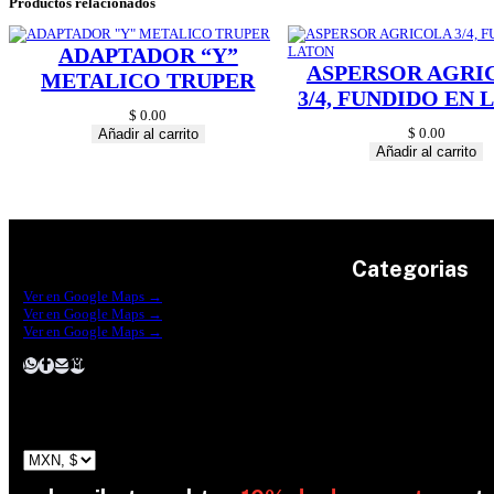
Productos relacionados
ADAPTADOR “Y”
ASPERSOR AGRI
METALICO TRUPER
3/4, FUNDIDO EN
$
0.00
$
0.00
Añadir al carrito
Añadir al carrito
Categorias
Construrama Ferretería Reforma
Ver en Google Maps →
Ferreteria Reforma Suc.Madero
Ver en Google Maps →
Ferreteria Reforma suc. Loreto
Herramientas
Ver en Google Maps →
Electricidad
Plomeria
Construcción
Pinturas
Jardin