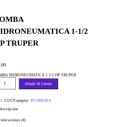
OMBA
IDRONEUMATICA 1-1/2
P TRUPER
.00
MBA HIDRONEUMATICA 1-1/2 HP TRUPER
Añadir Al Carrito
U:
12257
Category:
PLOMERIA
Descripción
Valoraciones (0)