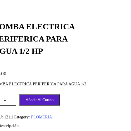
OMBA ELECTRICA
ERIFERICA PARA
GUA 1/2 HP
.00
MBA ELECTRICA PERIFERICA PARA AGUA 1/2
Añadir Al Carrito
U:
12111
Category:
PLOMERIA
Descripción