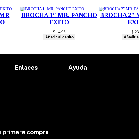
t
i
d
 MR
BROCHA 1″ MR. PANCHO
BROCHA 2″ 
a
TO
EXITO
EX
d
$
14.96
$
23
Añadir al carrito
Añadir al
Enlaces
Ayuda
Inicio
Políticas de devolución
Productos
Políticas de envío
Proyectos
Aviso de privacidad
marcas
Términos y condiciones
Contacto
u primera compra