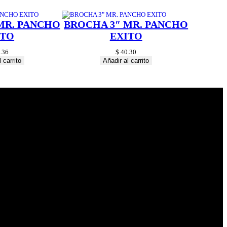
MR. PANCHO
BROCHA 3″ MR. PANCHO
ITO
EXITO
.36
$
40.30
 carrito
Añadir al carrito
© 2024 Hardware
Shop . All Rights
Reserved