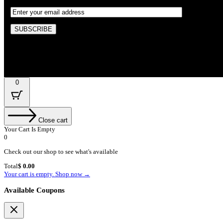
By subscribing, you’re accepted the our Policy
0
Close cart
Your Cart Is Empty
0
Check out our shop to see what's available
Cart
Total
$
0.00
Total:
Your cart is empty. Shop now →
Available Coupons