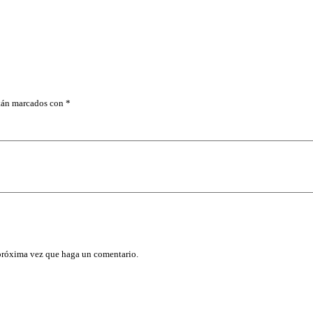
N
I
L
-
A
C
R
I
L
stán marcados con
*
I
C
O
5
X
1
C
U
B
E
T
A
D
 próxima vez que haga un comentario.
O
A
L
c
a
n