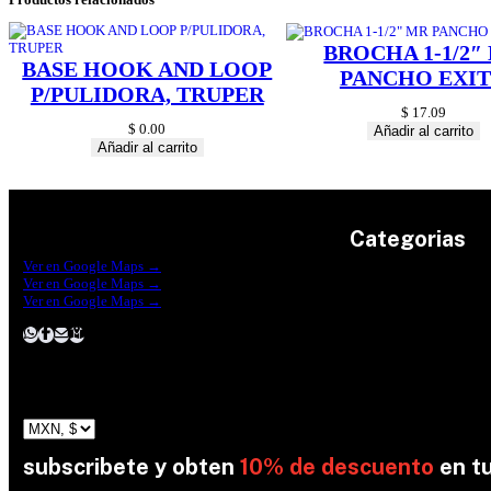
BROCHA 1-1/2″
BASE HOOK AND LOOP
PANCHO EXI
P/PULIDORA, TRUPER
$
17.09
$
0.00
Añadir al carrito
Añadir al carrito
Categorias
Construrama Ferretería Reforma
Ver en Google Maps →
Ferreteria Reforma Suc.Madero
Ver en Google Maps →
Ferreteria Reforma suc. Loreto
Herramientas
Ver en Google Maps →
Electricidad
Plomeria
Construcción
Pinturas
Jardin
subscribete y obten
10% de descuento
en t