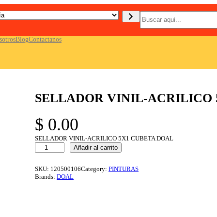
B
u
s
c
sotros
Blog
Contactanos
a
r
SELLADOR VINIL-ACRILICO
$
0.00
SELLADOR VINIL-ACRILICO 5X1 CUBETA DOAL
S
Añadir al carrito
E
L
L
SKU:
120500106
Category:
PINTURAS
A
Brands:
DOAL
D
O
R
V
I