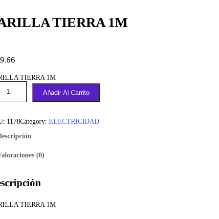
ARILLA TIERRA 1M
9.66
RILLA TIERRA 1M
Añadir Al Carrito
U:
1178
Category:
ELECTRICIDAD
Descripción
Valoraciones (0)
scripción
RILLA TIERRA 1M