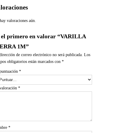
loraciones
hay valoraciones aún.
 el primero en valorar “VARILLA
IERRA 1M”
dirección de correo electrónico no será publicada.
Los
pos obligatorios están marcados con
*
puntuación
*
valoración
*
mbre
*