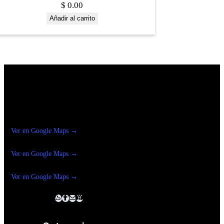
$
0.00
Añadir al carrito
Construrama Ferretería Reforma
Ver en Google Maps →
Ferreteria
Reforma Suc.Madero
Ver en Google Maps →
Ferreteria
Reforma suc. Loreto
Ver en Google Maps →