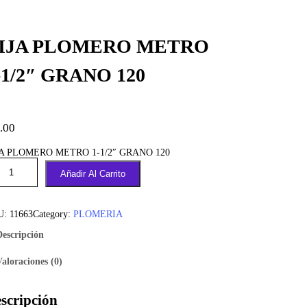
IJA PLOMERO METRO
-1/2″ GRANO 120
.00
JA PLOMERO METRO 1-1/2″ GRANO 120
Añadir Al Carrito
U:
11663
Category:
PLOMERIA
Descripción
Valoraciones (0)
scripción