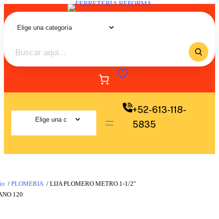
+52-613-118-
5835
io
/
PLOMERIA
/ LIJA PLOMERO METRO 1-1/2″
ANO 120