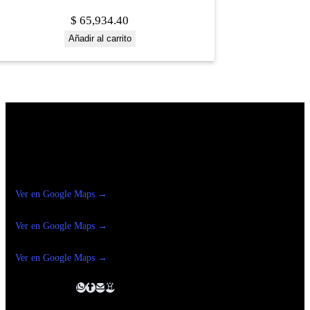
$
65,934.40
Añadir al carrito
Construrama Ferretería Reforma
Ver en Google Maps →
Ferreteria
Reforma Suc.Madero
Ver en Google Maps →
Ferreteria
Reforma suc. Loreto
Ver en Google Maps →