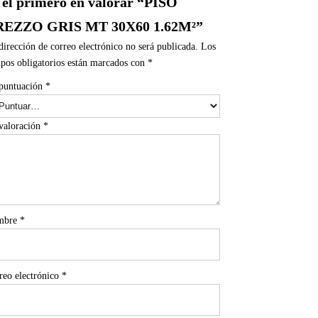
 el primero en valorar “PISO
EZZO GRIS MT 30X60 1.62M²”
dirección de correo electrónico no será publicada.
Los
pos obligatorios están marcados con
*
puntuación
*
valoración
*
mbre
*
reo electrónico
*