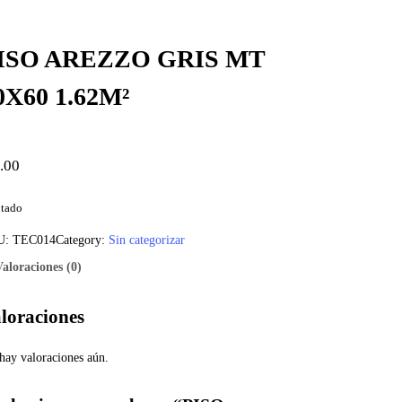
ISO AREZZO GRIS MT
0X60 1.62M²
.00
tado
U:
TEC014
Category:
Sin categorizar
Valoraciones (0)
loraciones
hay valoraciones aún.