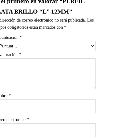
 el primero en valorar “PERFIL
LATA BRILLO “L” 12MM”
dirección de correo electrónico no será publicada.
Los
pos obligatorios están marcados con
*
puntuación
*
valoración
*
mbre
*
reo electrónico
*