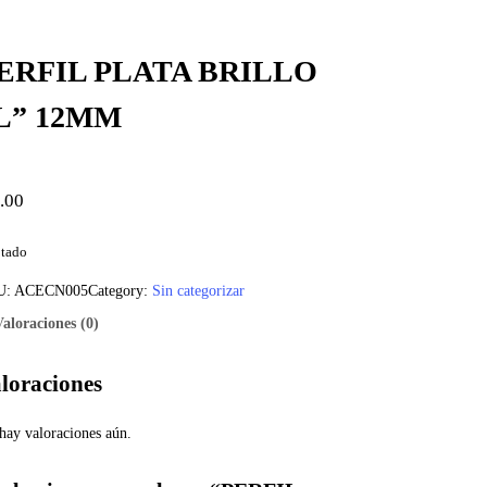
ERFIL PLATA BRILLO
L” 12MM
.00
tado
U:
ACECN005
Category:
Sin categorizar
Valoraciones (0)
loraciones
hay valoraciones aún.