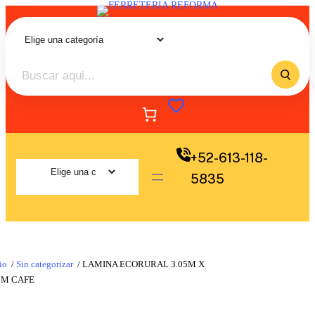
+52-613-118-
5835
io
/
Sin categorizar
/ LAMINA ECORURAL 3.05M X
CM CAFE