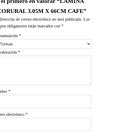
 el primero en valorar “LAMINA
CORURAL 3.05M X 66CM CAFE”
dirección de correo electrónico no será publicada.
Los
pos obligatorios están marcados con
*
puntuación
*
valoración
*
mbre
*
reo electrónico
*