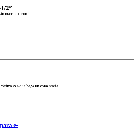
-1/2”
stán marcados con
*
 próxima vez que haga un comentario.
para e-