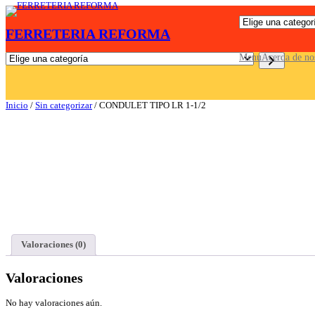
Saltar
E
al
FERRETERIA REFORMA
l
contenido
i
g
E
Menu
Acerda de no
e
l
u
i
n
g
a
e
Inicio
/
Sin categorizar
/ CONDULET TIPO LR 1-1/2
c
u
a
n
t
a
e
c
g
a
o
t
r
e
í
g
a
o
r
í
a
Valoraciones (0)
Valoraciones
No hay valoraciones aún.