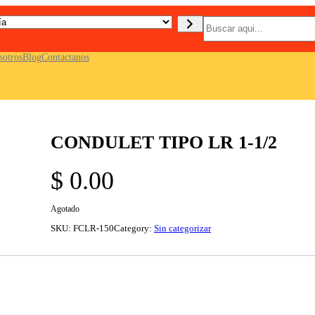
B
u
s
c
sotros
Blog
Contactanos
a
r
CONDULET TIPO LR 1-1/2
$
0.00
Agotado
SKU:
FCLR-150
Category:
Sin categorizar