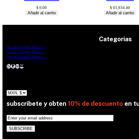
$
0.00
$
65,934.40
Añadir al carrito
Añadir al carrito
Categorias
Construrama Ferretería Reforma
Ver en Google Maps →
Ferreteria Reforma Suc.Madero
Ver en Google Maps →
Ferreteria Reforma suc. Loreto
Herramientas
Ver en Google Maps →
Electricidad
Plomeria
Construcción
Pinturas
Jardin
subscribete y obten
10% de descuento
en t
By subscribing, you’re accepted the our Policy