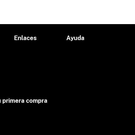
Enlaces
Ayuda
Inicio
Políticas de devolución
Productos
Políticas de envío
Proyectos
Aviso de privacidad
marcas
Términos y condiciones
Contacto
u primera compra