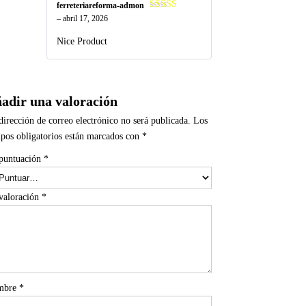
ferreteriareforma-admon
Valorado
–
abril 17, 2026
en
4
de 5
Nice Product
adir una valoración
dirección de correo electrónico no será publicada.
Los
pos obligatorios están marcados con
*
puntuación
*
valoración
*
mbre
*