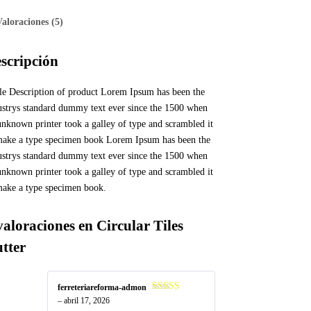
Valoraciones (5)
scripción
tle Description of product Lorem Ipsum has been the
ustrys standard dummy text ever since the 1500 when
unknown printer took a galley of type and scrambled it
make a type specimen book Lorem Ipsum has been the
ustrys standard dummy text ever since the 1500 when
unknown printer took a galley of type and scrambled it
make a type specimen book.
valoraciones en
Circular Tiles
tter
ferreteriareforma-admon
Valorado
–
abril 17, 2026
en
4
de 5