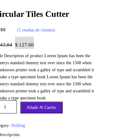
ircular Tiles Cutter
(5 reseñas de clientes)
orado
0
sobre 5
43.84
$
127.60
ado en
tle Description of product Lorem Ipsum has been the
tuacione
ustrys standard dummy text ever since the 1500 when
 clientes
unknown printer took a galley of type and scrambled it
make a type specimen book Lorem Ipsum has been the
ustrys standard dummy text ever since the 1500 when
unknown printer took a galley of type and scrambled it
make a type specimen book.
Añadir Al Carrito
egory:
Drilling
Descripción