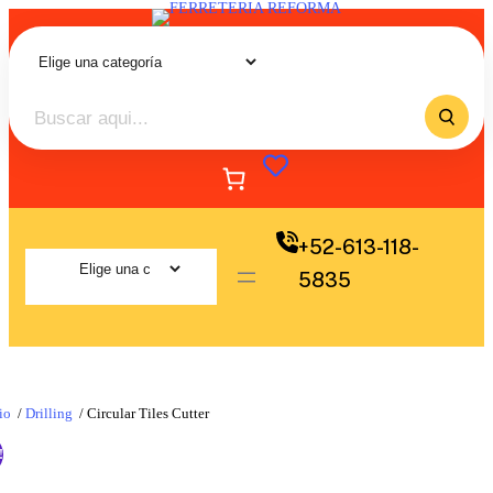
+52-613-118-
5835
io
/
Drilling
/ Circular Tiles Cutter
!