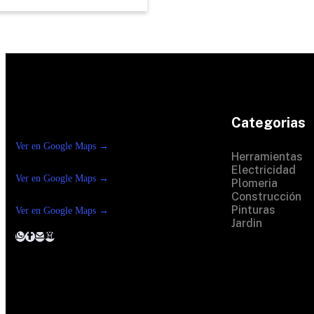
Categorias
Construrama Ferretería Reforma
Ver en Google Maps →
Ferreteria Reforma
Herramientas
Suc.Madero
Electricidad
Ver en Google Maps →
Ferreteria Reforma suc.
Plomeria
Loreto
Construcción
Pinturas
Ver en Google Maps →
Jardin