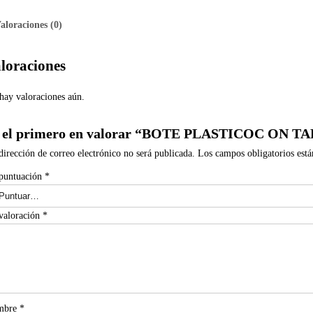
aloraciones (0)
loraciones
hay valoraciones aún.
 el primero en valorar “BOTE PLASTICOC ON T
dirección de correo electrónico no será publicada.
Los campos obligatorios est
puntuación
*
valoración
*
mbre
*