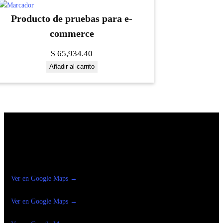
Producto de pruebas para e-
commerce
$
65,934.40
Añadir al carrito
Construrama Ferretería Reforma
Ver en Google Maps →
Ferreteria
Reforma Suc.Madero
Ver en Google Maps →
Ferreteria
Reforma suc. Loreto