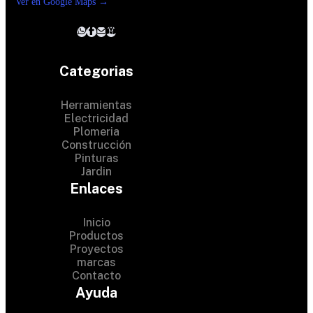
Ver en Google Maps →
Categorias
Herramientas
Electricidad
Plomeria
Construcción
Pinturas
Jardin
Enlaces
Inicio
Productos
Proyectos
© 2024 Hardware Shop .
marcas
Contacto
All Rights Reserved
Ayuda