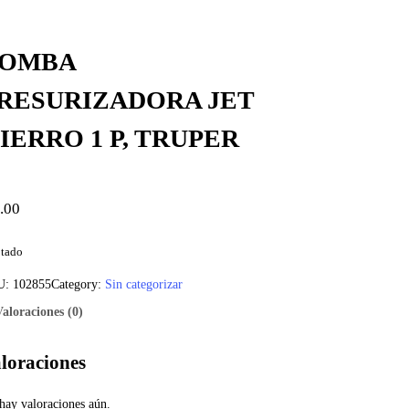
OMBA
RESURIZADORA JET
IERRO 1 P, TRUPER
.00
tado
U:
102855
Category:
Sin categorizar
Valoraciones (0)
loraciones
hay valoraciones aún.