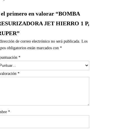
 el primero en valorar “BOMBA
RESURIZADORA JET HIERRO 1 P,
RUPER”
dirección de correo electrónico no será publicada.
Los
pos obligatorios están marcados con
*
puntuación
*
valoración
*
mbre
*