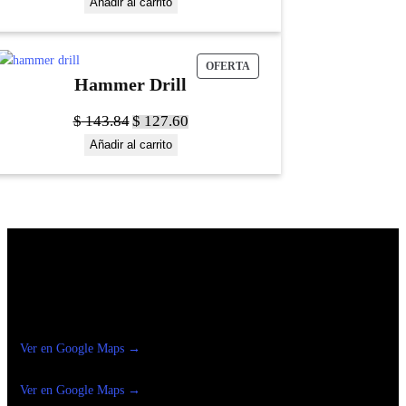
Añadir al carrito
OFERTA
Hammer Drill
$
143.84
$
127.60
Añadir al carrito
Construrama Ferretería Reforma
Ver en Google Maps →
Ferreteria
Reforma Suc.Madero
Ver en Google Maps →
Ferreteria