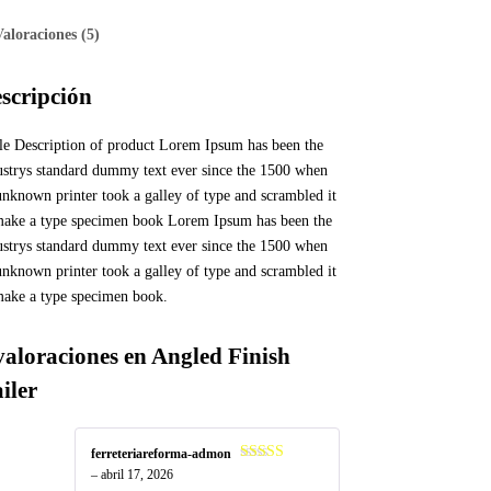
Valoraciones (5)
scripción
tle Description of product Lorem Ipsum has been the
ustrys standard dummy text ever since the 1500 when
unknown printer took a galley of type and scrambled it
make a type specimen book Lorem Ipsum has been the
ustrys standard dummy text ever since the 1500 when
unknown printer took a galley of type and scrambled it
make a type specimen book.
valoraciones en
Angled Finish
iler
ferreteriareforma-admon
Valorado
–
abril 17, 2026
en
4
de 5