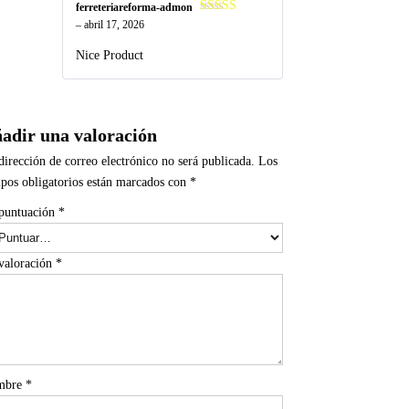
ferreteriareforma-admon
Valorado
–
abril 17, 2026
en
4
de 5
Nice Product
adir una valoración
dirección de correo electrónico no será publicada.
Los
pos obligatorios están marcados con
*
puntuación
*
valoración
*
mbre
*