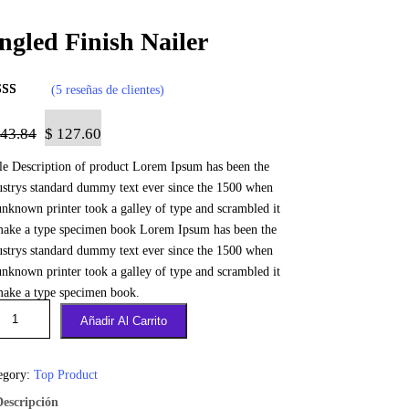
ngled Finish Nailer
(5 reseñas de clientes)
orado
0
sobre 5
43.84
$
127.60
ado en
tle Description of product Lorem Ipsum has been the
tuacione
ustrys standard dummy text ever since the 1500 when
 clientes
unknown printer took a galley of type and scrambled it
make a type specimen book Lorem Ipsum has been the
ustrys standard dummy text ever since the 1500 when
unknown printer took a galley of type and scrambled it
make a type specimen book.
Añadir Al Carrito
egory:
Top Product
Descripción