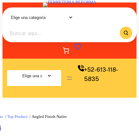
+52-613-118-
5835
io
/
Top Product
/ Angled Finish Nailer
!