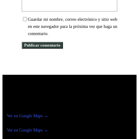
Guardar mi nombre, correo electrónico y sitio web
en este navegador para la próxima vez que haga un
comentario.
Construrama Ferretería Reforma
Ver en Google Maps →
Ferreteria
Reforma Suc.Madero
Ver en Google Maps →
Ferreteria
Reforma suc. Loreto